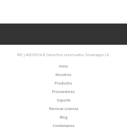
RIF: J-40239314-8. Derechos reservados Smartapps LA.
Inicio
Nosotros
Productos
Proveedores
Soporte
Renovar Licencia
Blog
Contáctanos